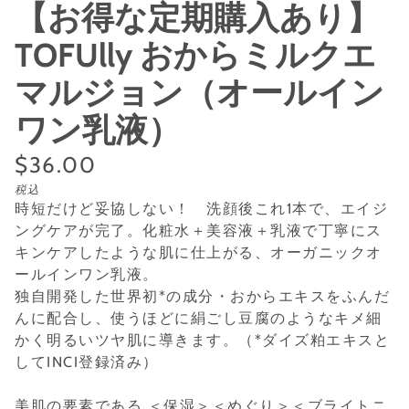
【お得な定期購入あり】
TOFUlly おからミルクエ
マルジョン（オールイン
ワン乳液）
通
$36.00
単
/
税込
常
価
あ
時短だけど妥協しない！ 洗顔後これ1本で、エイジ
価
た
ングケアが完了。化粧水＋美容液＋乳液で丁寧にス
り
キンケアしたような肌に仕上がる、オーガニックオ
格
ールインワン乳液。
独自開発した世界初*の成分・おからエキスをふんだ
んに配合し、使うほどに絹ごし豆腐のようなキメ細
かく明るいツヤ肌に導きます。（*ダイズ粕エキスと
してINCI登録済み）
美肌の要素である ＜保湿＞＜めぐり＞＜ブライトニ