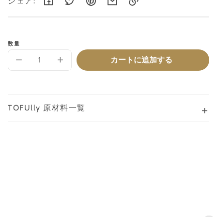
シェア:
リ
ン
ク
数量
を
コ
カートに追加する
【お
【お
ピ
得
得
ー
な
な
し
定
定
ま
期
期
し
購
購
TOFUlly 原材料一覧
た
入
入
あ
あ
り】
り】
TOFUlly
TOFUlly
お
お
か
か
ら
ら
ミ
ミ
ル
ル
ク
ク
エ
エ
マ
マ
ル
ル