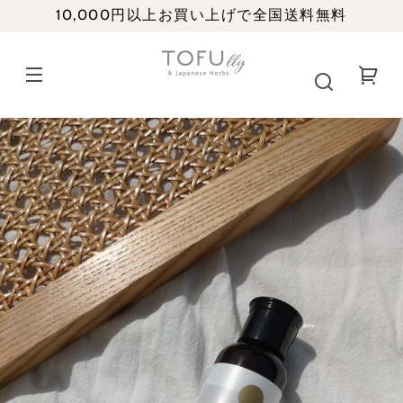
ン
10,000円以上お買い上げで全国送料無料
ツ
に
進
む
商
品
Transla
情
missing
報
に
ja.cart
ス
キ
ッ
プ