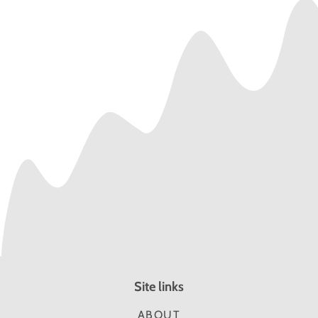
ジ
ジ
ョ
ョ
ン
ン
（オ
（オ
ー
ー
ル
ル
イ
イ
ン
ン
ワ
ワ
ン
ン
乳
乳
液）
液）
の
の
数
数
量
量
を
を
減
増
ら
や
す
す
Site links
ABOUT