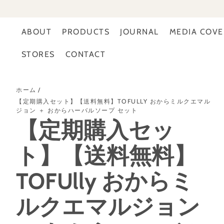
ン
ツ
に
進
ABOUT
PRODUCTS
JOURNAL
MEDIA COV
む
商
品
STORES
CONTACT
情
報
に
ス
ホーム
キ
【定期購入セット】【送料無料】TOFULLY おからミルクエマル
ッ
ジョン ＋ おからハーバルソープ セット
プ
【定期購入セッ
ト】【送料無料】
TOFUlly おからミ
ルクエマルジョン