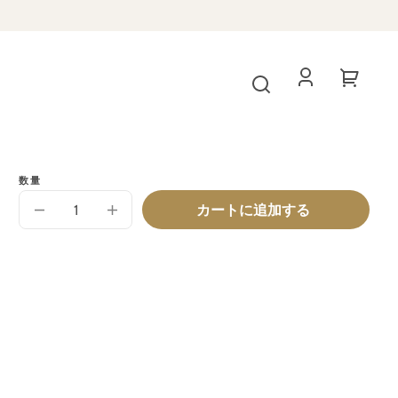
ロ
Translati
グ
missing:
イ
ja.cart.n
ン
数量
カートに追加する
【定
【定
期
期
購
購
入
入
セ
セ
ッ
ッ
ト】
ト】
【送
【送
料
料
無
無
料】
料】
TOFUlly
TOFUlly
お
お