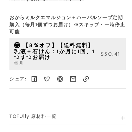
おからミルクエマルジョン＋ハーバルソープ定期
購入（毎月1個ずつお届け）※スキップ・一時停止
可能
【8％オフ】【送料無料】
乳液＋石けん：1か月に1回、1
$50.41
つずつお届け
毎月
シェア:
リ
ン
ク
を
コ
TOFUlly 原材料一覧
ピ
ー
し