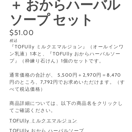
＋ おからハーバル
ソープ セット
通
$51.00
単
/
税込
常
価
あ
『TOFUlly ミルクエマルジョン』（オールインワ
価
た
ン乳液）1本と、『TOFUlly おからハーバルソー
り
プ』（枠練り石けん）1個のセットです。
格
通常価格の合計が、 5,500円＋2,970円＝8,470
円のところ、7,792円でお求めいただけます。（す
べて税込価格）
商品詳細については、以下の商品名をクリックし
てご確認ください。
TOFUlly ミルクエマルジョン
TOFUlly おから ハーバルソープ