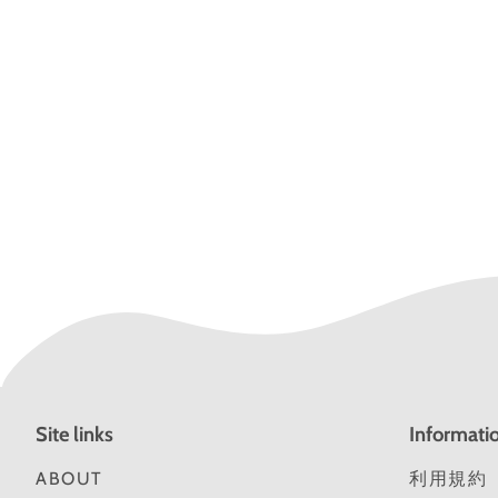
ま
し
た
Site links
Informati
ABOUT
利用規約